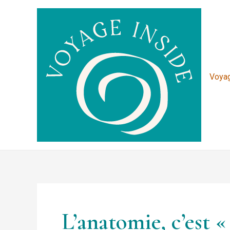
Aller
Navigation
au
des
contenu
articles
Voyag
L’anatomie, c’est «