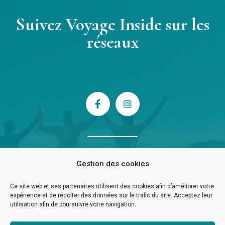
Suivez Voyage Inside sur les
réseaux
F
I
a
n
c
s
e
t
b
a
o
g
o
r
k
a
Gestion des cookies
-
m
Inscrivez-vous à la Newsletter
f
Ce site web et ses partenaires utilisent des cookies afin d’améliorer votre
expérience et de récolter des données sur le trafic du site. Acceptez leur
utilisation afin de poursuivre votre navigation.