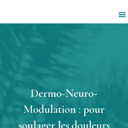
Aller
au
e
contenu
n
u
Dermo-Neuro-
Modulation : pour
soulager les douleurs