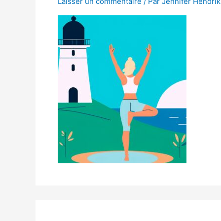
Laisser un commentaire
/ Par
Jennifer Hendri