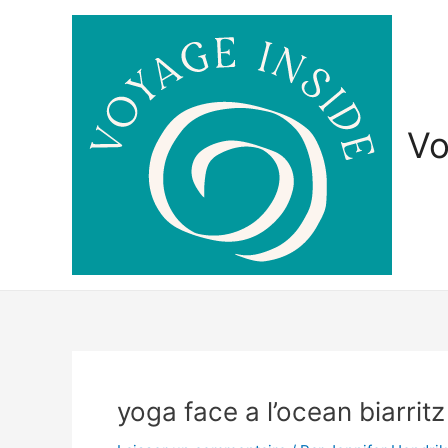
Aller
au
contenu
Vo
yoga face a l’ocean biarritz