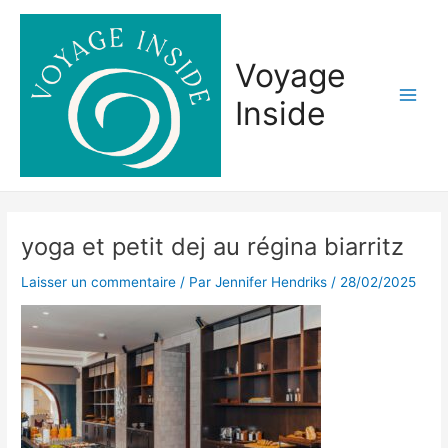
Aller
Main
au
Men
contenu
Voyage
Inside
yoga et petit dej au régina biarritz
Laisser un commentaire
/ Par
Jennifer Hendriks
/
28/02/2025