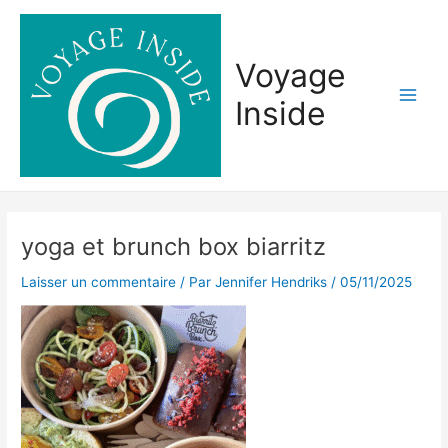
Aller
Main
au
Men
contenu
Voyage
Inside
yoga et brunch box biarritz
Laisser un commentaire
/ Par
Jennifer Hendriks
/
05/11/2025