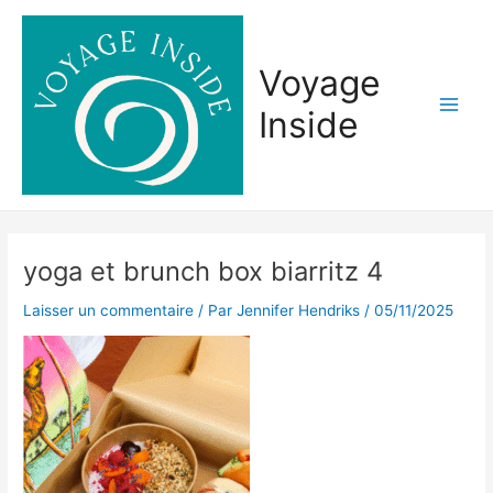
Aller
Main
au
Men
contenu
Voyage
Inside
yoga et brunch box biarritz 4
Laisser un commentaire
/ Par
Jennifer Hendriks
/
05/11/2025