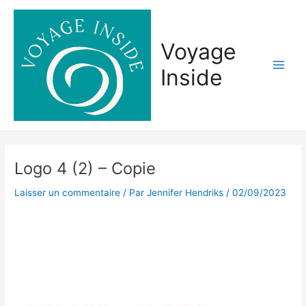
Aller
Main
au
Men
contenu
Voyage
Inside
Logo 4 (2) – Copie
Laisser un commentaire
/ Par
Jennifer Hendriks
/
02/09/2023