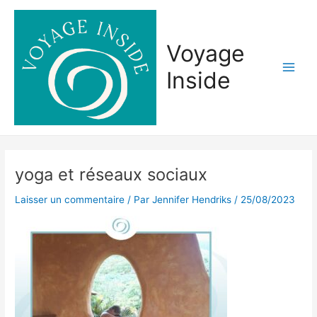
Aller
Navigation
Main
au
des
Men
contenu
articles
Voyage
Inside
yoga et réseaux sociaux
Laisser un commentaire
/ Par
Jennifer Hendriks
/
25/08/2023