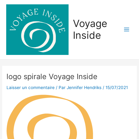
Aller
Main
au
Men
contenu
Voyage
Inside
logo spirale Voyage Inside
Laisser un commentaire
/ Par
Jennifer Hendriks
/
15/07/2021