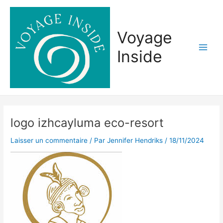
Aller
Main
au
Men
contenu
Voyage
Inside
logo izhcayluma eco-resort
Laisser un commentaire
/ Par
Jennifer Hendriks
/
18/11/2024